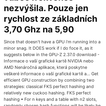
nezvýšila. Pouze jen
rychlost ze základních
3,70 Ghz na 5,90
Since that doesn't have a GPU i'm running into a
minor snag. It DOES work if I do foce it, as it
suggests below in the GPU-Z 2.37.0 download -
Informace o vaší grafické kartě NVIDIA nebo
AMD Nenáročná aplikace, která poskytne
veškeré informace o vaší grafické kartě a… Get
efficient GPU construction by combining two
strategies: classical FKS perfect hashing and
relatively new cuckoo hashing. FKS perfect
hashing • For n keys and a table with n2 slots,
randomly chosen hash functions will be likely be