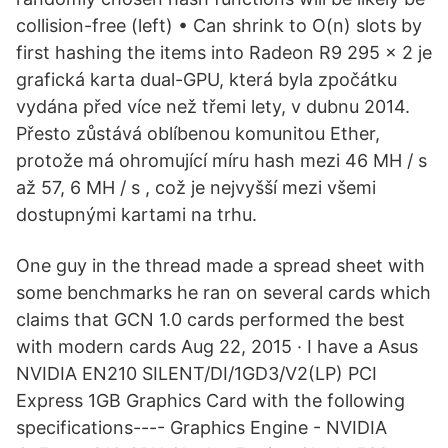
collision-free (left) • Can shrink to O(n) slots by
first hashing the items into Radeon R9 295 × 2 je
grafická karta dual-GPU, která byla zpočátku
vydána před více než třemi lety, v dubnu 2014.
Přesto zůstává oblíbenou komunitou Ether,
protože má ohromující míru hash mezi 46 MH / s
až 57, 6 MH / s , což je nejvyšší mezi všemi
dostupnými kartami na trhu.
One guy in the thread made a spread sheet with
some benchmarks he ran on several cards which
claims that GCN 1.0 cards performed the best
with modern cards Aug 22, 2015 · I have a Asus
NVIDIA EN210 SILENT/DI/1GD3/V2(LP) PCI
Express 1GB Graphics Card with the following
specifications---- Graphics Engine - NVIDIA