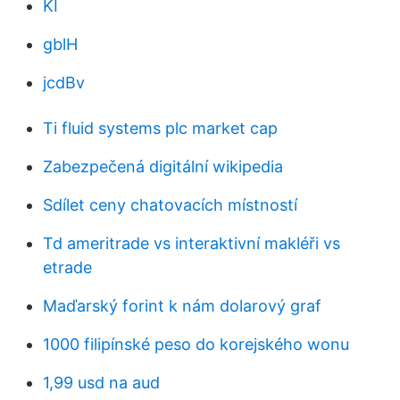
KI
gblH
jcdBv
Ti fluid systems plc market cap
Zabezpečená digitální wikipedia
Sdílet ceny chatovacích místností
Td ameritrade vs interaktivní makléři vs
etrade
Maďarský forint k nám dolarový graf
1000 filipínské peso do korejského wonu
1,99 usd na aud