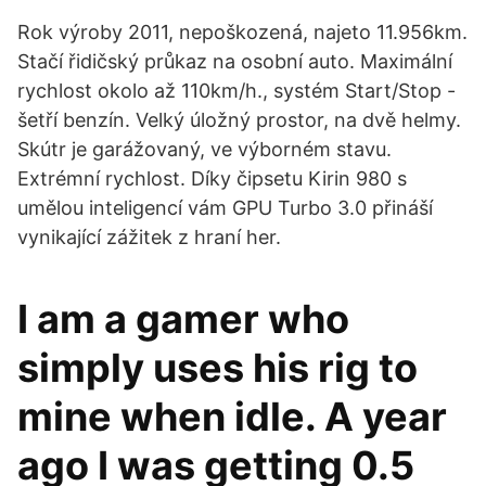
Rok výroby 2011, nepoškozená, najeto 11.956km.
Stačí řidičský průkaz na osobní auto. Maximální
rychlost okolo až 110km/h., systém Start/Stop -
šetří benzín. Velký úložný prostor, na dvě helmy.
Skútr je garážovaný, ve výborném stavu.
Extrémní rychlost. Díky čipsetu Kirin 980 s
umělou inteligencí vám GPU Turbo 3.0 přináší
vynikající zážitek z hraní her.
I am a gamer who
simply uses his rig to
mine when idle. A year
ago I was getting 0.5