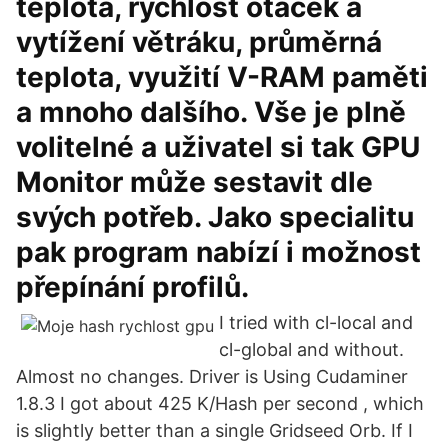
teplota, rychlost otáček a
vytížení větráku, průměrná
teplota, využití V-RAM paměti
a mnoho dalšího. Vše je plně
volitelné a uživatel si tak GPU
Monitor může sestavit dle
svých potřeb. Jako specialitu
pak program nabízí i možnost
přepínání profilů.
I tried with cl-local and
cl-global and without.
Almost no changes. Driver is Using Cudaminer
1.8.3 I got about 425 K/Hash per second , which
is slightly better than a single Gridseed Orb. If I