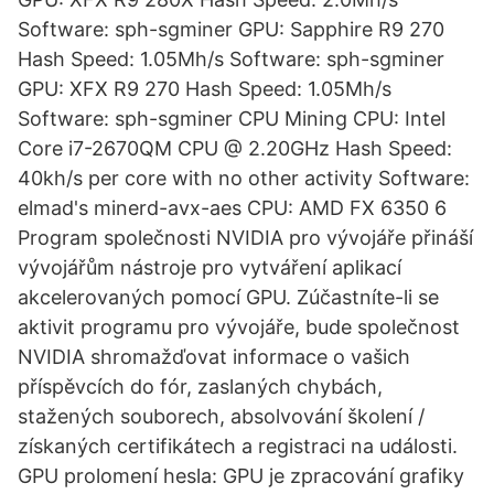
Software: sph-sgminer GPU: Sapphire R9 270
Hash Speed: 1.05Mh/s Software: sph-sgminer
GPU: XFX R9 270 Hash Speed: 1.05Mh/s
Software: sph-sgminer CPU Mining CPU: Intel
Core i7-2670QM CPU @ 2.20GHz Hash Speed:
40kh/s per core with no other activity Software:
elmad's minerd-avx-aes CPU: AMD FX 6350 6
Program společnosti NVIDIA pro vývojáře přináší
vývojářům nástroje pro vytváření aplikací
akcelerovaných pomocí GPU. Zúčastníte-li se
aktivit programu pro vývojáře, bude společnost
NVIDIA shromažďovat informace o vašich
příspěvcích do fór, zaslaných chybách,
stažených souborech, absolvování školení /
získaných certifikátech a registraci na události.
GPU prolomení hesla: GPU je zpracování grafiky