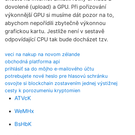
dovolené (upload) a GPU. Při pořizování
výkonnější GPU si musíme dát pozor na to,
abychom nepořídili zbytečně výkonnou
grafickou kartu. Jestliže není v sestavě
odpovídající CPU tak bude docházet tzv.
veci na nakup na novom zélande
obchodná platforma api
prihlásiť sa do môjho e-mailového účtu
potrebujete nové heslo pre hlasovú schránku
osvojte si blockchain zostavením jednej výstižnej
cesty k porozumeniu kryptomien
ATVcK
WeMHx
BsHbK