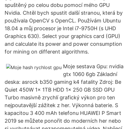
spuštěný po celou dobu pomocí mého GPU
Nvidia. Chtěl bych spustit další stranou, která by
používala OpenCV s OpenCL. Používám Ubuntu
18.04 a můj procesor je Intel i7-9750H (s UHD
Graphics 630). Select your graphics card (GPU)
and calculate its power and power consumption
for mining on different algorithms.
Moje sestava Gpu: nvidia
gtx 1060 6gb Základní
deska: asrock b350 gaming k4 fatality Zdroj: Be
Quiet 450W 1x 1TB HDD 1x 250 GB SSD GPU
Turbo masivně zrychlí grafický výkon pro ten
nejpoutavější zážitek z her. Výkonná baterie. S
kapacitou 3 400 mAh telefonu HUAWEI P Smart
2019 se můžete ponořit do moderních her nebo
si vychutnávat nezapomenutelná videa. Nabíjecí