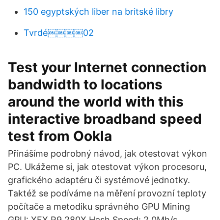
150 egyptských liber na britské libry
Tvrdé￼￼￼￼02
Test your Internet connection
bandwidth to locations
around the world with this
interactive broadband speed
test from Ookla
Přinášíme podrobný návod, jak otestovat výkon
PC. Ukážeme si, jak otestovat výkon procesoru,
grafického adaptéru či systémové jednotky.
Taktéž se podíváme na měření provozní teploty
počítače a metodiku správného GPU Mining
GPU: XFX R9 280X Hash Speed: 2.0Mh/s